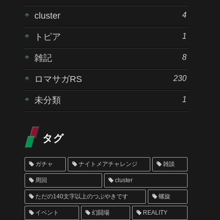
4
cluster
1
トピア
8
雑記
230
ロマサガRS
1
未分類
タグ
ガチャ
ナイトメアチャレンジ
雑談
周回
cluster
ただの140文字以上のつぶやきです
螺旋
イベント
幻闘場
REALITY