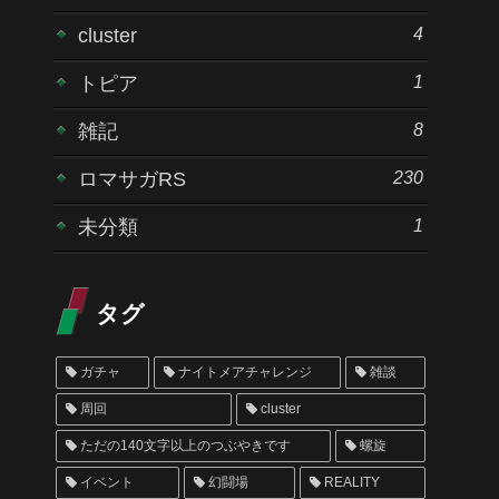
4
cluster
1
トピア
8
雑記
230
ロマサガRS
1
未分類
タグ
ガチャ
ナイトメアチャレンジ
雑談
周回
cluster
ただの140文字以上のつぶやきです
螺旋
イベント
幻闘場
REALITY