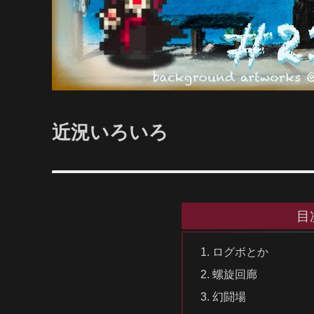
近況いろいろ
目
ログボとか
螺旋回廊
幻闘場