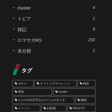
4
cluster
1
トピア
8
雑記
230
ロマサガRS
1
未分類
タグ
ガチャ
ナイトメアチャレンジ
雑談
周回
cluster
ただの140文字以上のつぶやきです
螺旋
イベント
幻闘場
REALITY