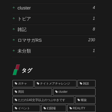
4
cluster
1
トピア
8
雑記
230
ロマサガRS
1
未分類
タグ
ガチャ
ナイトメアチャレンジ
雑談
周回
cluster
ただの140文字以上のつぶやきです
螺旋
イベント
幻闘場
REALITY