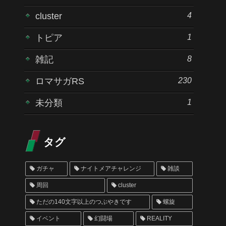
4
cluster
1
トピア
8
雑記
230
ロマサガRS
1
未分類
タグ
ガチャ
ナイトメアチャレンジ
雑談
周回
cluster
ただの140文字以上のつぶやきです
螺旋
イベント
幻闘場
REALITY