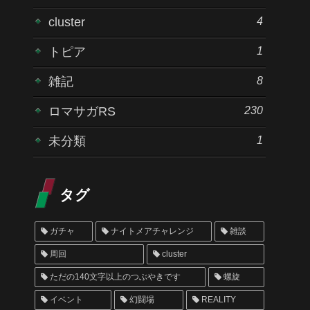
4
cluster
1
トピア
8
雑記
230
ロマサガRS
1
未分類
タグ
ガチャ
ナイトメアチャレンジ
雑談
周回
cluster
ただの140文字以上のつぶやきです
螺旋
イベント
幻闘場
REALITY