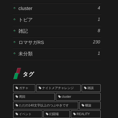
4
cluster
1
トピア
8
雑記
230
ロマサガRS
1
未分類
タグ
ガチャ
ナイトメアチャレンジ
雑談
周回
cluster
ただの140文字以上のつぶやきです
螺旋
イベント
幻闘場
REALITY