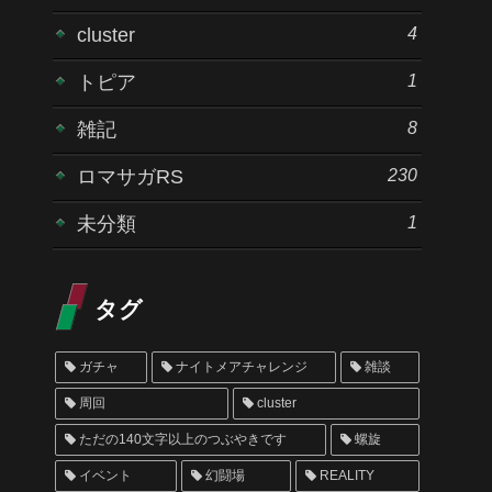
4
cluster
1
トピア
8
雑記
230
ロマサガRS
1
未分類
タグ
ガチャ
ナイトメアチャレンジ
雑談
周回
cluster
ただの140文字以上のつぶやきです
螺旋
イベント
幻闘場
REALITY