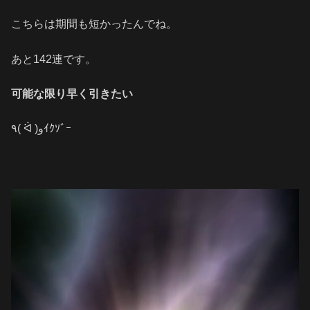
こちらは期間も短かったんでね。
あと142連です。
可能な限り早く引きたい
٩( ᐛ )وｲｸｿﾞｰ