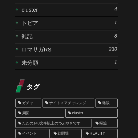
4
cluster
1
トピア
8
雑記
230
ロマサガRS
1
未分類
タグ
ガチャ
ナイトメアチャレンジ
雑談
周回
cluster
ただの140文字以上のつぶやきです
螺旋
イベント
幻闘場
REALITY