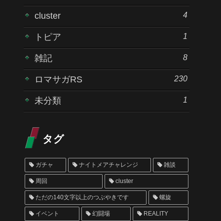
4
cluster
1
トピア
8
雑記
230
ロマサガRS
1
未分類
タグ
ガチャ
ナイトメアチャレンジ
雑談
周回
cluster
ただの140文字以上のつぶやきです
螺旋
イベント
幻闘場
REALITY