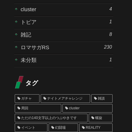
4
cluster
1
トピア
8
雑記
230
ロマサガRS
1
未分類
タグ
ガチャ
ナイトメアチャレンジ
雑談
周回
cluster
ただの140文字以上のつぶやきです
螺旋
イベント
幻闘場
REALITY