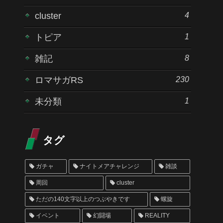
4
cluster
1
トピア
8
雑記
230
ロマサガRS
1
未分類
タグ
ガチャ
ナイトメアチャレンジ
雑談
周回
cluster
ただの140文字以上のつぶやきです
螺旋
イベント
幻闘場
REALITY