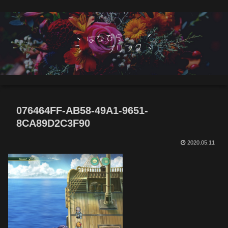
076464FF-AB58-49A1-9651-
8CA89D2C3F90
2020.05.11