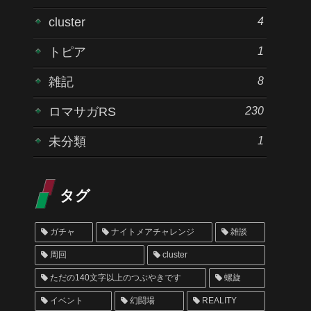
4
cluster
1
トピア
8
雑記
230
ロマサガRS
1
未分類
タグ
ガチャ
ナイトメアチャレンジ
雑談
周回
cluster
ただの140文字以上のつぶやきです
螺旋
イベント
幻闘場
REALITY