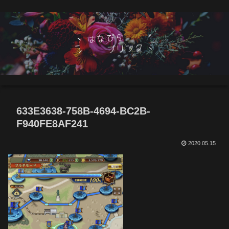
633E3638-758B-4694-BC2B-
F940FE8AF241
2020.05.15