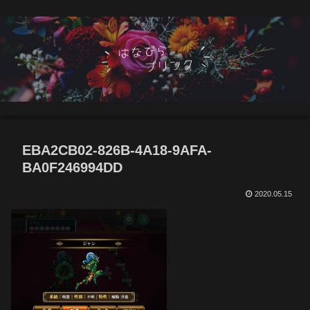
EBA2CB02-826B-4A18-9AFA-
BA0F246994DD
2020.05.15