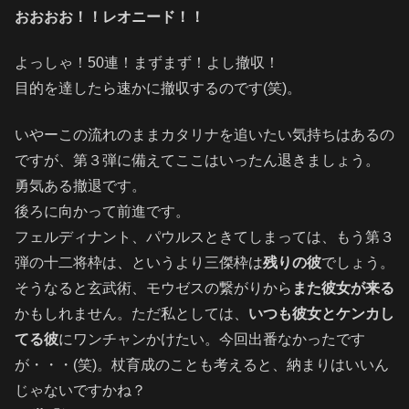
おおおお！！レオニード！！
よっしゃ！50連！まずまず！よし撤収！
目的を達したら速かに撤収するのです(笑)。
いやーこの流れのままカタリナを追いたい気持ちはあるの
ですが、第３弾に備えてここはいったん退きましょう。
勇気ある撤退です。
後ろに向かって前進です。
フェルディナント、パウルスときてしまっては、もう第３
弾の十二将枠は、というより三傑枠は
残りの彼
でしょう。
そうなると玄武術、モウゼスの繋がりから
また彼女が来る
かもしれません。ただ私としては、
いつも彼女とケンカし
てる彼
にワンチャンかけたい。今回出番なかったです
が・・・(笑)。杖育成のことも考えると、納まりはいいん
じゃないですかね？