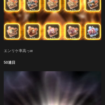
エンリケ率高っw
50連目