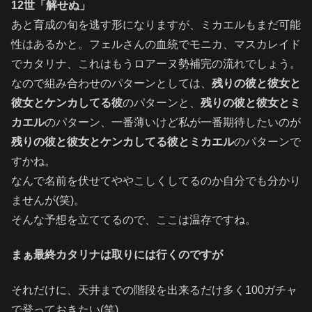
12世「解せぬ」
あと育成の旬を逃す形になりますが、ミカエルもまだ可能
性はあるかと。フェルさんの血統でモニカ、マスカレイド
でカタリナ、これはもうロアーヌ勢補完の流れでしょう。
なので組み合わせのパターンとしては、
残りの彼と彼女と
彼女とケンカしてる彼
のパターンと、
残りの彼と彼女とミ
カエル
のパターン、一番薄いけど私が一番期待したいのが
残りの彼と彼女とケンカしてる彼とミカエル
のパターンで
すかね。
なんで名前を伏せてややこしくしてるのか自分でも分かり
ませんが(笑)。
そんな予想を立ててるので、ここは温存ですね。
まぁ最終カタリナは取りには行くのですが
それだけに、天井までの階段を出来るだけ多く100ガチャ
で登っておきたい(笑)