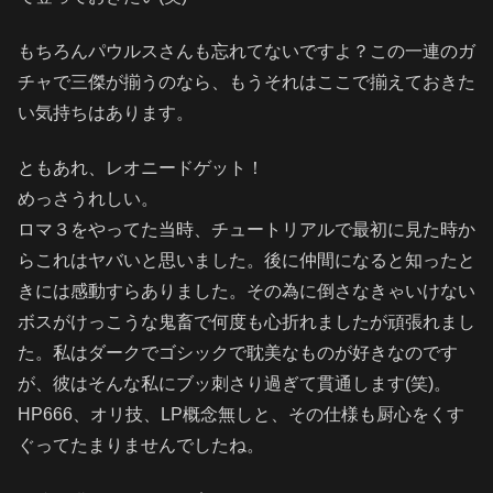
もちろんパウルスさんも忘れてないですよ？この一連のガ
チャで三傑が揃うのなら、もうそれはここで揃えておきた
い気持ちはあります。
ともあれ、レオニードゲット！
めっさうれしい。
ロマ３をやってた当時、チュートリアルで最初に見た時か
らこれはヤバいと思いました。後に仲間になると知ったと
きには感動すらありました。その為に倒さなきゃいけない
ボスがけっこうな鬼畜で何度も心折れましたが頑張れまし
た。私はダークでゴシックで耽美なものが好きなのです
が、彼はそんな私にブッ刺さり過ぎて貫通します(笑)。
HP666、オリ技、LP概念無しと、その仕様も厨心をくす
ぐってたまりませんでしたね。