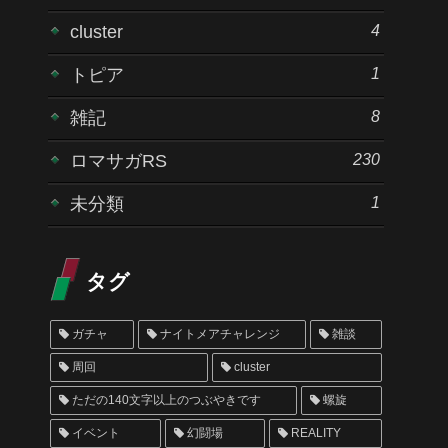
4
cluster
1
トピア
8
雑記
230
ロマサガRS
1
未分類
タグ
ガチャ
ナイトメアチャレンジ
雑談
周回
cluster
ただの140文字以上のつぶやきです
螺旋
イベント
幻闘場
REALITY