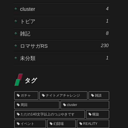
4
cluster
1
トピア
8
雑記
230
ロマサガRS
1
未分類
タグ
ガチャ
ナイトメアチャレンジ
雑談
周回
cluster
ただの140文字以上のつぶやきです
螺旋
イベント
幻闘場
REALITY