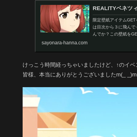
REALITYベネ
限定壁紙アイテムGE
は目次から３に飛んで
んでか？この壁紙をG
いう私しか得しない
sayonara-hanna.com
けっこう時間経っちゃいましたけど、↑のイベ
皆様、本当にありがとうございましたm(_ _)m