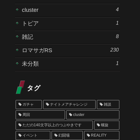
4
cluster
1
トピア
8
雑記
230
ロマサガRS
1
未分類
タグ
ガチャ
ナイトメアチャレンジ
雑談
周回
cluster
ただの140文字以上のつぶやきです
螺旋
イベント
幻闘場
REALITY