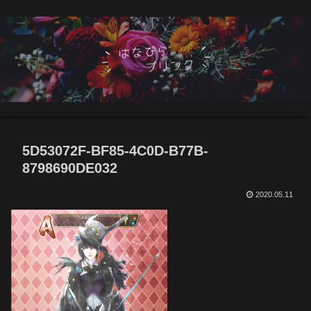
5D53072F-BF85-4C0D-B77B-
8798690DE032
2020.05.11