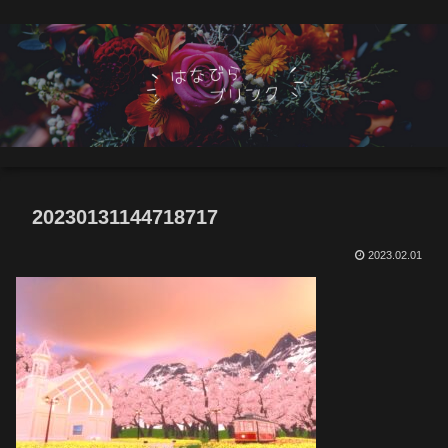
20230131144718717
2023.02.01